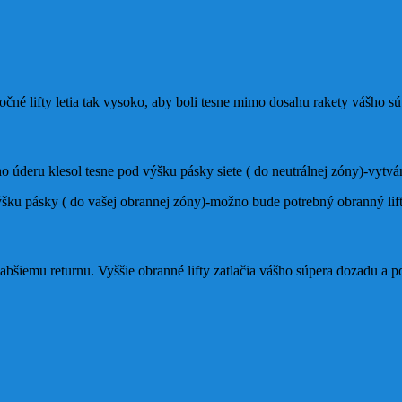
 Útočné lifty letia tak vysoko, aby boli tesne mimo dosahu rakety vášho sú
 úderu klesol tesne pod výšku pásky siete ( do neutrálnej zóny)-vytvára 
ýšku pásky ( do vašej obrannej zóny)-možno bude potrebný obranný lift
slabšiemu returnu. Vyššie obranné lifty zatlačia vášho súpera dozadu a p