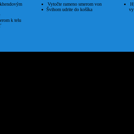
ekhendovým
Vytočte rameno smerom von
Hy
Švihom udrite do košíka
vy
e
erom k telu
ť