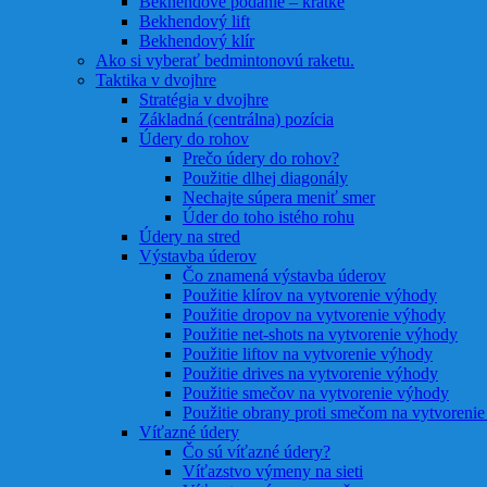
Bekhendové podanie – krátke
Bekhendový lift
Bekhendový klír
Ako si vyberať bedmintonovú raketu.
Taktika v dvojhre
Stratégia v dvojhre
Základná (centrálna) pozícia
Údery do rohov
Prečo údery do rohov?
Použitie dlhej diagonály
Nechajte súpera meniť smer
Úder do toho istého rohu
Údery na stred
Výstavba úderov
Čo znamená výstavba úderov
Použitie klírov na vytvorenie výhody
Použitie dropov na vytvorenie výhody
Použitie net-shots na vytvorenie výhody
Použitie liftov na vytvorenie výhody
Použitie drives na vytvorenie výhody
Použitie smečov na vytvorenie výhody
Použitie obrany proti smečom na vytvoreni
Víťazné údery
Čo sú víťazné údery?
Víťazstvo výmeny na sieti