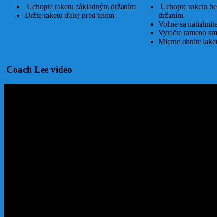
Uchopte raketu základným držaním
Uchopte raketu b
Držte raketu ďalej pred telom
držaním
Voľne sa natiahnit
Vytočte rameno sm
Mierne ohnite lake
Coach Lee video