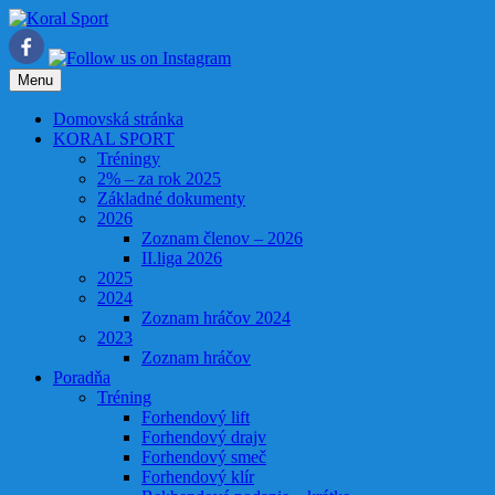
Preskočiť
na
obsah
Menu
Domovská stránka
KORAL SPORT
Tréningy
2% – za rok 2025
Základné dokumenty
2026
Zoznam členov – 2026
II.liga 2026
2025
2024
Zoznam hráčov 2024
2023
Zoznam hráčov
Poradňa
Tréning
Forhendový lift
Forhendový drajv
Forhendový smeč
Forhendový klír