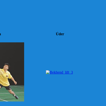
h
Úder