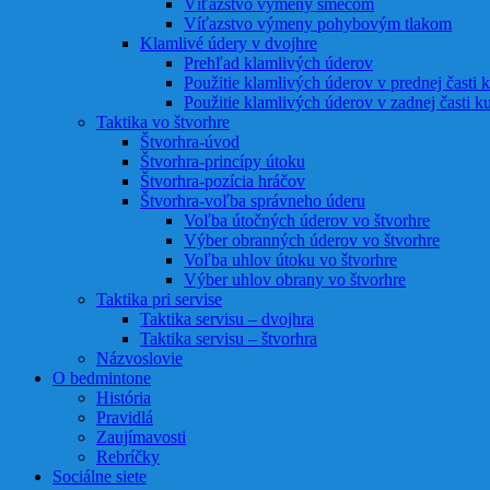
Víťazstvo výmeny smečom
Víťazstvo výmeny pohybovým tlakom
Klamlivé údery v dvojhre
Prehľad klamlivých úderov
Použitie klamlivých úderov v prednej časti k
Použitie klamlivých úderov v zadnej časti ku
Taktika vo štvorhre
Štvorhra-úvod
Štvorhra-princípy útoku
Štvorhra-pozícia hráčov
Štvorhra-voľba správneho úderu
Voľba útočných úderov vo štvorhre
Výber obranných úderov vo štvorhre
Voľba uhlov útoku vo štvorhre
Výber uhlov obrany vo štvorhre
Taktika pri servise
Taktika servisu – dvojhra
Taktika servisu – štvorhra
Názvoslovie
O bedmintone
História
Pravidlá
Zaujímavosti
Rebríčky
Sociálne siete