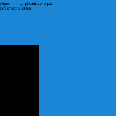
bnosť rakety spôsobí, že sa paža
točí smerom od tela