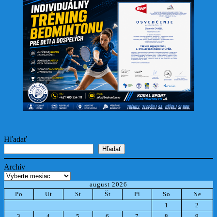
Hľadať
Hľadať
Archív
august 2026
Po
Ut
St
Št
Pi
So
Ne
1
2
3
4
5
6
7
8
9