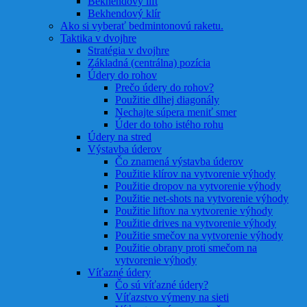
Bekhendový lift
Bekhendový klír
Ako si vyberať bedmintonovú raketu.
Taktika v dvojhre
Stratégia v dvojhre
Základná (centrálna) pozícia
Údery do rohov
Prečo údery do rohov?
Použitie dlhej diagonály
Nechajte súpera meniť smer
Úder do toho istého rohu
Údery na stred
Výstavba úderov
Čo znamená výstavba úderov
Použitie klírov na vytvorenie výhody
Použitie dropov na vytvorenie výhody
Použitie net-shots na vytvorenie výhody
Použitie liftov na vytvorenie výhody
Použitie drives na vytvorenie výhody
Použitie smečov na vytvorenie výhody
Použitie obrany proti smečom na
vytvorenie výhody
Víťazné údery
Čo sú víťazné údery?
Víťazstvo výmeny na sieti