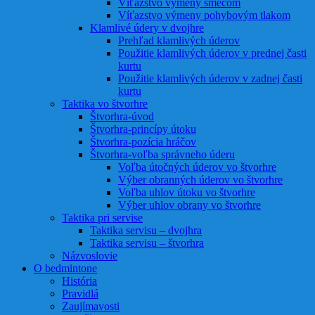
Víťazstvo výmeny smečom
Víťazstvo výmeny pohybovým tlakom
Klamlivé údery v dvojhre
Prehľad klamlivých úderov
Použitie klamlivých úderov v prednej časti
kurtu
Použitie klamlivých úderov v zadnej časti
kurtu
Taktika vo štvorhre
Štvorhra-úvod
Štvorhra-princípy útoku
Štvorhra-pozícia hráčov
Štvorhra-voľba správneho úderu
Voľba útočných úderov vo štvorhre
Výber obranných úderov vo štvorhre
Voľba uhlov útoku vo štvorhre
Výber uhlov obrany vo štvorhre
Taktika pri servise
Taktika servisu – dvojhra
Taktika servisu – štvorhra
Názvoslovie
O bedmintone
História
Pravidlá
Zaujímavosti