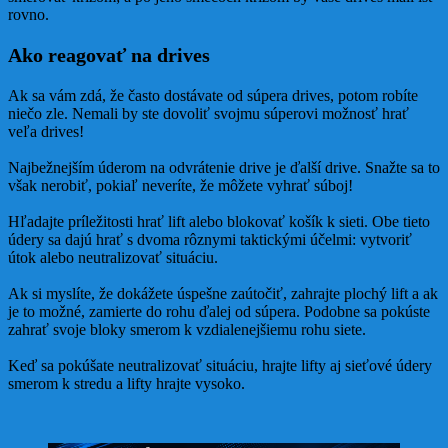
rovno.
Ako reagovať na drives
Ak sa vám zdá, že často dostávate od súpera drives, potom robíte
niečo zle. Nemali by ste dovoliť svojmu súperovi možnosť hrať
veľa drives!
Najbežnejším úderom na odvrátenie drive je ďalší drive. Snažte sa to
však nerobiť, pokiaľ neveríte, že môžete vyhrať súboj!
Hľadajte príležitosti hrať lift alebo blokovať košík k sieti. Obe tieto
údery sa dajú hrať s dvoma rôznymi taktickými účelmi: vytvoriť
útok alebo neutralizovať situáciu.
Ak si myslíte, že dokážete úspešne zaútočiť, zahrajte plochý lift a ak
je to možné, zamierte do rohu ďalej od súpera. Podobne sa pokúste
zahrať svoje bloky smerom k vzdialenejšiemu rohu siete.
Keď sa pokúšate neutralizovať situáciu, hrajte lifty aj sieťové údery
smerom k stredu a lifty hrajte vysoko.