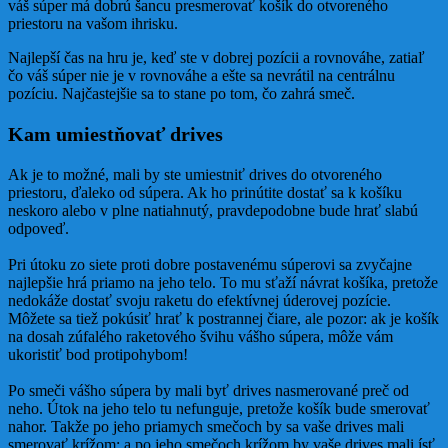
váš súper má dobrú šancu presmerovať košík do otvoreného
priestoru na vašom ihrisku.
Najlepší čas na hru je, keď ste v dobrej pozícii a rovnováhe, zatiaľ
čo váš súper nie je v rovnováhe a ešte sa nevrátil na centrálnu
pozíciu. Najčastejšie sa to stane po tom, čo zahrá smeč.
Kam umiestňovať drives
Ak je to možné, mali by ste umiestniť drives do otvoreného
priestoru, ďaleko od súpera. Ak ho prinútite dostať sa k košíku
neskoro alebo v plne natiahnutý, pravdepodobne bude hrať slabú
odpoveď.
Pri útoku zo siete proti dobre postavenému súperovi sa zvyčajne
najlepšie hrá priamo na jeho telo. To mu sťaží návrat košíka, pretože
nedokáže dostať svoju raketu do efektívnej úderovej pozície.
Môžete sa tiež pokúsiť hrať k postrannej čiare, ale pozor: ak je košík
na dosah zúfalého raketového švihu vášho súpera, môže vám
ukoristiť bod protipohybom!
Po smeči vášho súpera by mali byť drives nasmerované preč od
neho. Útok na jeho telo tu nefunguje, pretože košík bude smerovať
nahor. Takže po jeho priamych smečoch by sa vaše drives mali
smerovať krížom; a po jeho smečoch krížom by vaše drives mali ísť