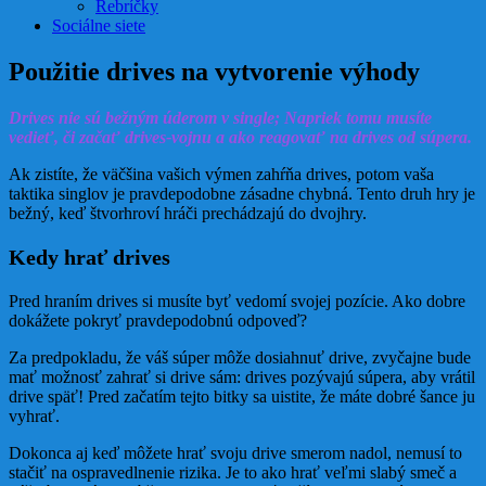
Rebríčky
Sociálne siete
Použitie drives na vytvorenie výhody
Drives nie sú bežným úderom v single; Napriek tomu musíte
vedieť, či začať drives-vojnu a ako reagovať na drives od súpera.
Ak zistíte, že väčšina vašich výmen zahŕňa drives, potom vaša
taktika singlov je pravdepodobne zásadne chybná. Tento druh hry je
bežný, keď štvorhroví hráči prechádzajú do dvojhry.
Kedy hrať drives
Pred hraním drives si musíte byť vedomí svojej pozície. Ako dobre
dokážete pokryť pravdepodobnú odpoveď?
Za predpokladu, že váš súper môže dosiahnuť drive, zvyčajne bude
mať možnosť zahrať si drive sám: drives pozývajú súpera, aby vrátil
drive späť! Pred začatím tejto bitky sa uistite, že máte dobré šance ju
vyhrať.
Dokonca aj keď môžete hrať svoju drive smerom nadol, nemusí to
stačiť na ospravedlnenie rizika. Je to ako hrať veľmi slabý smeč a