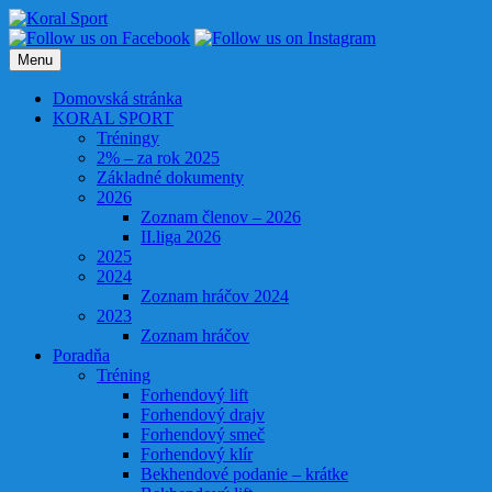
Preskočiť
na
obsah
Menu
Domovská stránka
KORAL SPORT
Tréningy
2% – za rok 2025
Základné dokumenty
2026
Zoznam členov – 2026
II.liga 2026
2025
2024
Zoznam hráčov 2024
2023
Zoznam hráčov
Poradňa
Tréning
Forhendový lift
Forhendový drajv
Forhendový smeč
Forhendový klír
Bekhendové podanie – krátke